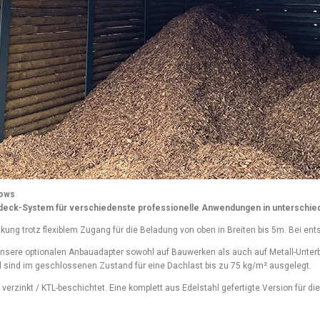
hows
eck-System für verschiedenste professionelle Anwendungen in unterschiedli
kung trotz flexiblem Zugang für die Beladung von oben in Breiten bis 5m. Bei en
 unsere optionalen Anbauadapter sowohl auf Bauwerken als auch auf Metall-Unter
d sind im geschlossenen Zustand für eine Dachlast bis zu 75 kg/m² ausgelegt.
t verzinkt / KTL-beschichtet. Eine komplett aus Edelstahl gefertigte Version fü